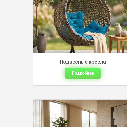
Плетеные диваны из ротанга с
надежным каркасом, удобной глубиной
посадки и мягкими подушками. В
ассортименте: угловые, двухместные и
трехместные модели!
Подвесные кресла
Подробнее