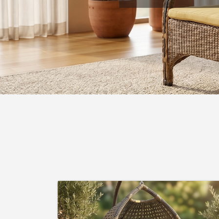
Подвесные кресла из ротанга с удобной
посадкой и прочным плетением.
Подберите модель для отдыха дома
или на свежем воздухе.