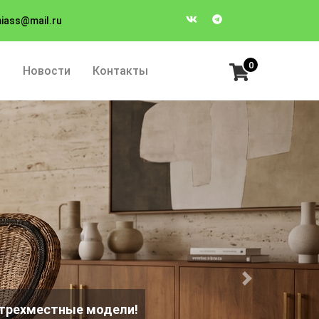
iass@mail.ru
0
ы
Новости
Контакты
Next
 заказу