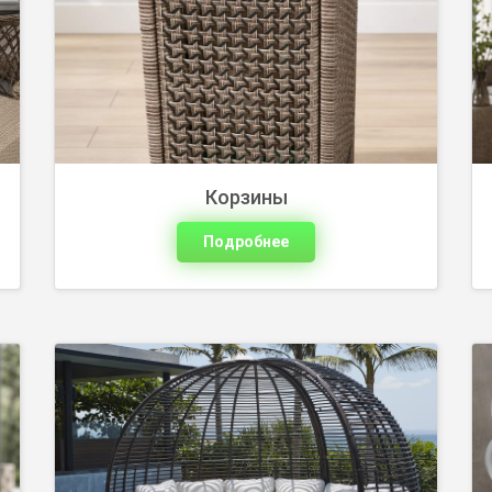
оформления зоны отдыха у дома, в
саду или на открытом воздухе.
Выберите готовый набор, диван, кресла,
стол.
Корзины
Подробнее
Столы из ротанга для обеденной зоны,
отдыха и сервировки на свежем