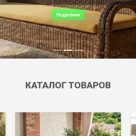
Обеденные зоны из ротанга для
Подробнее
комфортных завтраков, ужинов и
встреч на свежем воздухе. Выберите
готовый комплект со столом и
креслами, оставьте заявку на сайте.
КАТАЛОГ ТОВАРОВ