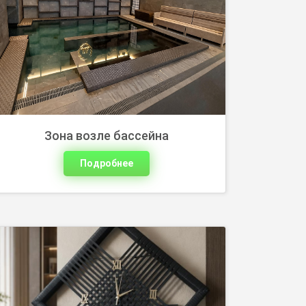
Часы из ротанга — деталь, которая
делает интерьер теплее и
выразительнее. Подберите форму и
оттенок плетения в каталоге.
Зона возле бассейна
Подробнее