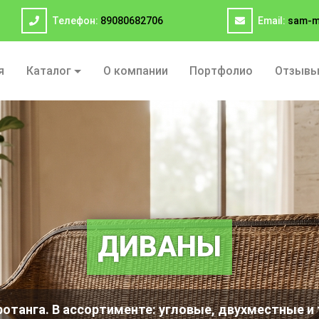
Телефон:
89080682706
Email:
sam-m
я
Каталог
О компании
Портфолио
Отзыв
ОБЕДЕННЫЕ ЗОНЫ
кт уличной плетеной мебели по индивидуальному