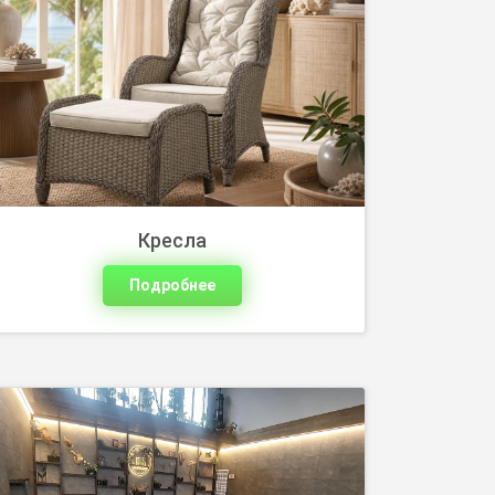
Мебель из ротанга для зоны у бассейна
— практичное решение для отдыха у
воды. Материал устойчив к влажности и
не требует сложного ухода.
Кресла
Подробнее